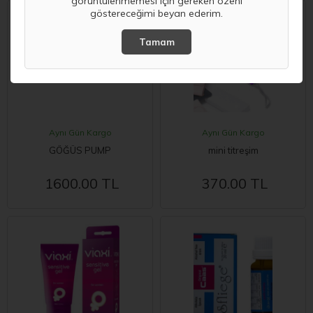
görüntülenmemesi için gereken özeni
göstereceğimi beyan ederim.
Aynı Gün Kargo
Aynı Gün Kargo
GÖĞÜS PUMP
mini titreşim
1600.00 TL
370.00 TL