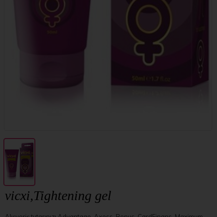
vicxi,Tightening gel
Alışveriş tutarınızı Advantage, Axess, Bonus, CardFinans, Maximum,