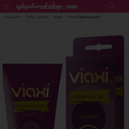
Ana Sayfa
CİNSEL SAĞLIK
Kadın
Vicxi,Tightening Gel